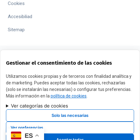
Cookies
Accesibiliad
Sitemap
Gestionar el consentimiento de las cookies
FINANCIADO POR LA UNIÓN EUROPEA CON EL PROGRAMA
Utilizamos cookies propias y de terceros con finalidad analítica y
de marketing. Puedes aceptar todas las cookies, rechazarlas
KIT DIGITAL POR LOS FONDOS NEXT GENERATION (EU) DEL
(solo se instalarán las necesarias) o configurar tus preferencias.
MECANISMO DE RECUPERACIÓN Y RESILENCIA
Más información en la
política de cookies
.
Ver categorías de cookies
Copyright 2024 JURIDICO ECONOMICO DALMAU. ES Todos los
Solo las necesarias
derechos reservados
Ver preferencias
ES
Sitio Web desarrollado y mantenido por
xPandex
Aceptar todas