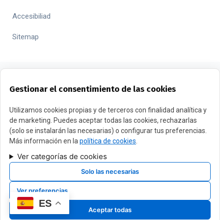
Accesibiliad
Sitemap
Gestionar el consentimiento de las cookies
FINANCIADO POR LA UNIÓN EUROPEA CON EL PROGRAMA
Utilizamos cookies propias y de terceros con finalidad analítica y
de marketing. Puedes aceptar todas las cookies, rechazarlas
KIT DIGITAL POR LOS FONDOS NEXT GENERATION (EU) DEL
(solo se instalarán las necesarias) o configurar tus preferencias.
MECANISMO DE RECUPERACIÓN Y RESILENCIA
Más información en la
política de cookies
.
Ver categorías de cookies
Copyright 2024 JURIDICO ECONOMICO DALMAU. ES Todos los
Solo las necesarias
derechos reservados
Ver preferencias
ES
Sitio Web desarrollado y mantenido por
xPandex
Aceptar todas