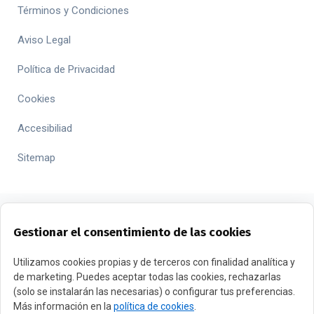
Términos y Condiciones
Aviso Legal
Política de Privacidad
Cookies
Accesibiliad
Sitemap
Gestionar el consentimiento de las cookies
FINANCIADO POR LA UNIÓN EUROPEA CON EL PROGRAMA
Utilizamos cookies propias y de terceros con finalidad analítica y
de marketing. Puedes aceptar todas las cookies, rechazarlas
KIT DIGITAL POR LOS FONDOS NEXT GENERATION (EU) DEL
(solo se instalarán las necesarias) o configurar tus preferencias.
MECANISMO DE RECUPERACIÓN Y RESILENCIA
Más información en la
política de cookies
.