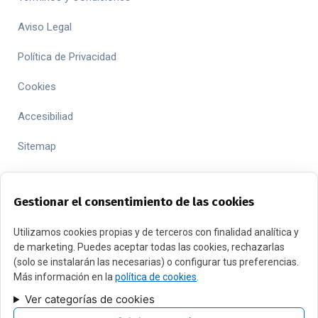
Aviso Legal
Política de Privacidad
Cookies
Accesibiliad
Sitemap
Gestionar el consentimiento de las cookies
Utilizamos cookies propias y de terceros con finalidad analítica y
de marketing. Puedes aceptar todas las cookies, rechazarlas
FINANCIADO POR LA UNIÓN EUROPEA CON EL PROGRAMA
(solo se instalarán las necesarias) o configurar tus preferencias.
KIT DIGITAL POR LOS FONDOS NEXT GENERATION (EU) DEL
Más información en la
política de cookies
.
MECANISMO DE RECUPERACIÓN Y RESILENCIA
Ver categorías de cookies