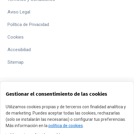
Aviso Legal
Política de Privacidad
Cookies
Accesibiliad
Sitemap
Gestionar el consentimiento de las cookies
FINANCIADO POR LA UNIÓN EUROPEA CON EL PROGRAMA
Utilizamos cookies propias y de terceros con finalidad analítica y
de marketing. Puedes aceptar todas las cookies, rechazarlas
KIT DIGITAL POR LOS FONDOS NEXT GENERATION (EU) DEL
(solo se instalarán las necesarias) o configurar tus preferencias.
MECANISMO DE RECUPERACIÓN Y RESILENCIA
Más información en la
política de cookies
.